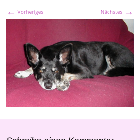
←
→
Vorheriges
Nächstes