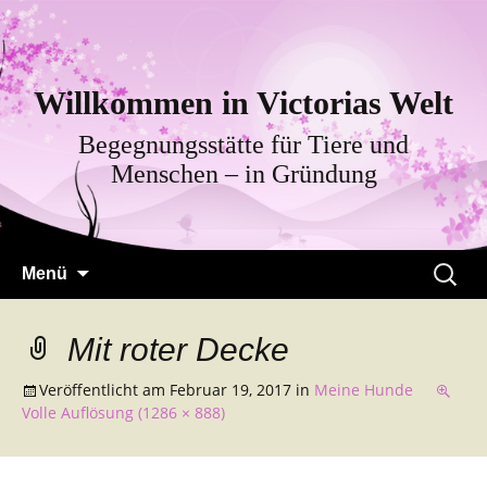
Willkommen in Victorias Welt
Begegnungsstätte für Tiere und
Menschen – in Gründung
Zum
Suche
Menü
Inhalt
nach:
springen
Mit roter Decke
Veröffentlicht am
Februar 19, 2017
in
Meine Hunde
Volle Auflösung (1286 × 888)