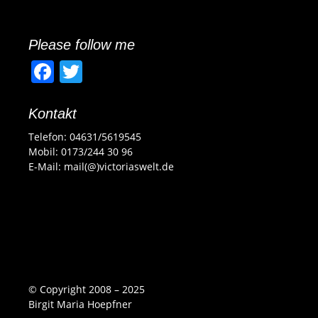
Please follow me
F
T
a
w
c
itt
Kontakt
e
er
Telefon: 04631/5619545
Mobil: 0173/244 30 96
b
E-Mail: mail(@)victoriaswelt.de
o
o
k
© Copyright 2008 – 2025
Birgit Maria Hoepfner