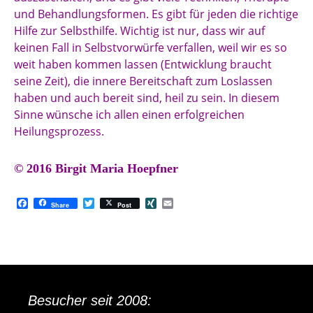
und Behandlungsformen. Es gibt für jeden die richtige
Hilfe zur Selbsthilfe. Wichtig ist nur, dass wir auf
keinen Fall in Selbstvorwürfe verfallen, weil wir es so
weit haben kommen lassen (Entwicklung braucht
seine Zeit), die innere Bereitschaft zum Loslassen
haben und auch bereit sind, heil zu sein. In diesem
Sinne wünsche ich allen einen erfolgreichen
Heilungsprozess.
© 2016 Birgit Maria Hoepfner
F
T
X
E
Share
Post
a
w
I
m
c
i
N
a
e
t
G
i
b
t
l
o
e
o
r
k
Besucher seit 2008: