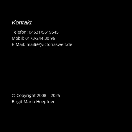
a
w
c
itt
e
er
Kontakt
b
Telefon: 04631/5619545
Mobil: 0173/244 30 96
o
E-Mail: mail(@)victoriaswelt.de
o
k
© Copyright 2008 – 2025
Birgit Maria Hoepfner