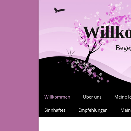
Willk
Begeg
Zum
Willkommen
Über uns
Meine I
Inhalt
springen
Aktuelles
Sinnhaftes
Empfehlungen
Meine Hunde
Neues Design
Mein
Universellen Gesetze
Weitere Websites
Wo e
persö