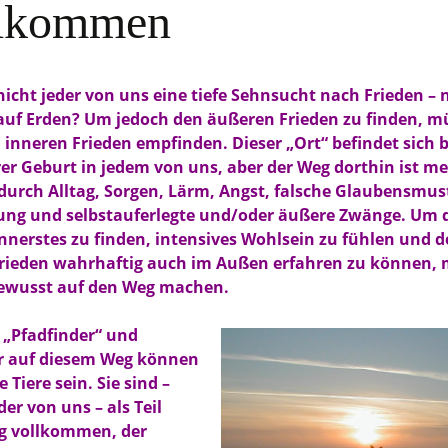
lkommen
Textewerkstatt –
Die Realisierung
Schreien der
Lektorat / Korrektorat
eine
Mein Anliegen
)Sünde gibt es
nicht jeder von uns eine tiefe Sehnsucht nach Frieden –
ich
Buchbestellung
auf Erden? Um jedoch den äußeren Frieden zu finden, m
 inneren Frieden empfinden. Dieser „Ort“ befindet sich b
 adoptieren statt
rer Geburt in jedem von uns, aber der Weg dorthin ist me
en!
 durch Alltag, Sorgen, Lärm, Angst, falsche Glaubensmus
neue Jahr
ung und selbstauferlegte und/oder äußere Zwänge. Um 
Innerstes zu finden, intensives Wohlsein zu fühlen und 
Frieden wahrhaftig auch im Außen erfahren zu können,
bewusst auf den Weg machen.
e „Pfadfinder“ und
r auf diesem Weg können
e Tiere sein. Sie sind –
der von uns – als Teil
g vollkommen, der