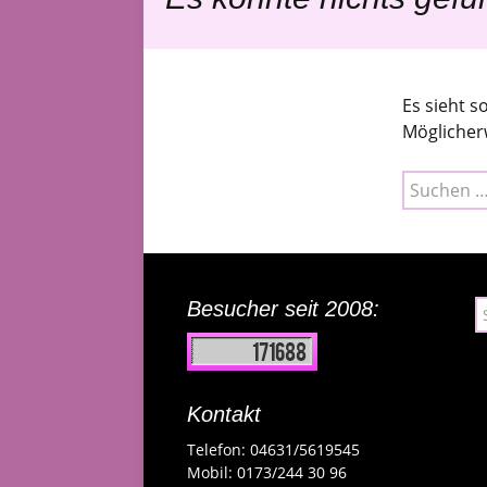
Eine Zeitlose Metapher
Interessante Links
Das 
Schw
Kurzgeschichten
(Erb-
Es sieht s
Loslassen
wirkl
Möglicherw
Tiere
Suchen
kauf
nach:
Das 
Besucher seit 2008:
S
n
Kontakt
Telefon: 04631/5619545
Mobil: 0173/244 30 96