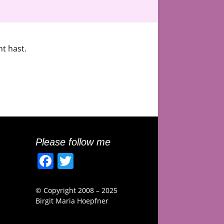
ht hast.
Please follow me
F
T
a
w
c
itt
© Copyright 2008 – 2025
Birgit Maria Hoepfner
e
er