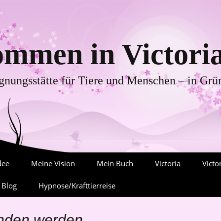
ommen in Victoria
nungsstätte für Tiere und Menschen – in Gr
dee
Meine Vision
Mein Buch
Victoria
Victo
 Blog
Hypnose/Krafttierreise
Gedanken-Spiel
In Memoriam
Tiere
ndet die
Beratungspraxis
Die Entstehung
nliche Freiheit?
unden werden.