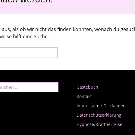
Textewerkstatt –
Die Realisierung
Schreien der
Lektorat / Korrektorat
eine
Mein Anliegen
)Sünde gibt es
o aus, als ob wir nicht das finden konnten, wonach du gesuc
ich
Buchbestellung
eise hilft eine Suche.
 adoptieren statt
en!
neue Jahr
uchen
Gästebuch
ach:
Kontakt
Impressum / Disclaimer
Datenschutzerklärung
Hypnose/Krafttierreise